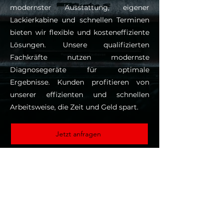
modernster Ausstattung, eigener
Lackierkabine und schnellen Terminen
bieten wir flexible und kosteneffiziente
Lösungen. Unsere qualifizierten
Fachkräfte nutzen modernste
Diagnosegeräte für optimale
Ergebnisse. Kunden profitieren von
unserer effizienten und schnellen
Arbeitsweise, die Zeit und Geld spart.
Jetzt anfragen
Jetzt mit LKS
in Kontakt treten
Palleskestraße 24b